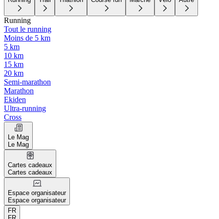
Running
Tout le running
Moins de 5 km
5 km
10 km
15 km
20 km
Semi-marathon
Marathon
Ekiden
Ultra-running
Cross
Le Mag
Le Mag
Cartes cadeaux
Cartes cadeaux
Espace organisateur
Espace organisateur
FR
FR