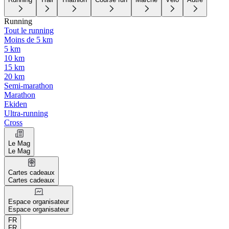
Running
Tout le running
Moins de 5 km
5 km
10 km
15 km
20 km
Semi-marathon
Marathon
Ekiden
Ultra-running
Cross
Le Mag
Le Mag
Cartes cadeaux
Cartes cadeaux
Espace organisateur
Espace organisateur
FR
FR