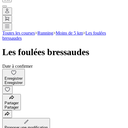
Toutes les courses
>
Running
>
Moins de 5 km
>
Les foulées
bressaudes
Les foulées bressaudes
Date à confirmer
Enregistrer
Enregistrer
Partager
Partager
Proposer une modification