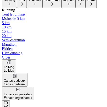
Running
Tout le running
Moins de 5 km
5 km
10 km
15 km
20 km
Semi-marathon
Marathon
Ekiden
Ultra-running
Cross
Le Mag
Le Mag
Cartes cadeaux
Cartes cadeaux
Espace organisateur
Espace organisateur
FR
FR