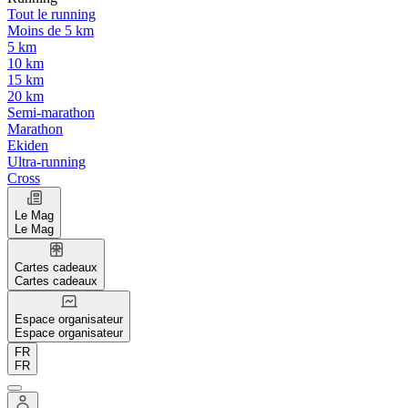
Tout le running
Moins de 5 km
5 km
10 km
15 km
20 km
Semi-marathon
Marathon
Ekiden
Ultra-running
Cross
Le Mag
Le Mag
Cartes cadeaux
Cartes cadeaux
Espace organisateur
Espace organisateur
FR
FR