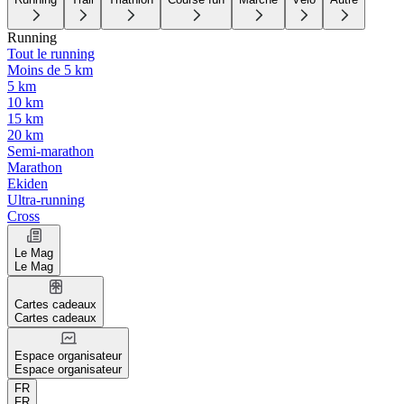
Running
Tout le running
Moins de 5 km
5 km
10 km
15 km
20 km
Semi-marathon
Marathon
Ekiden
Ultra-running
Cross
Le Mag
Le Mag
Cartes cadeaux
Cartes cadeaux
Espace organisateur
Espace organisateur
FR
FR