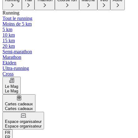
Running
Tout le running
Moins de 5 km
5 km
10 km
15 km
20 km
Semi-marathon
Marathon
Ekiden
Ultra-running
Cross
Le Mag
Le Mag
Cartes cadeaux
Cartes cadeaux
Espace organisateur
Espace organisateur
FR
FR