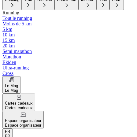
Running
Tout le running
Moins de 5 km
5 km
10 km
15 km
20 km
Semi-marathon
Marathon
Ekiden
Ultra-running
Cross
Le Mag
Le Mag
Cartes cadeaux
Cartes cadeaux
Espace organisateur
Espace organisateur
FR
FR