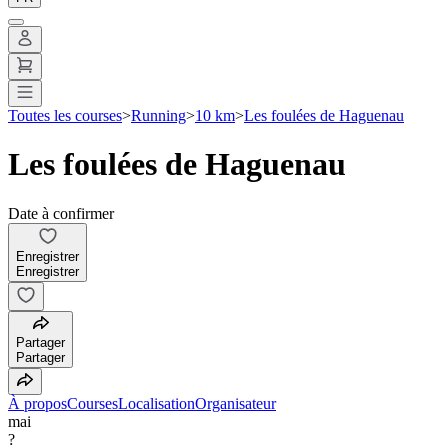
Toutes les courses
>
Running
>
10 km
>
Les foulées de Haguenau
Les foulées de Haguenau
Date à confirmer
Enregistrer
Enregistrer
Partager
Partager
À propos
Courses
Localisation
Organisateur
mai
?