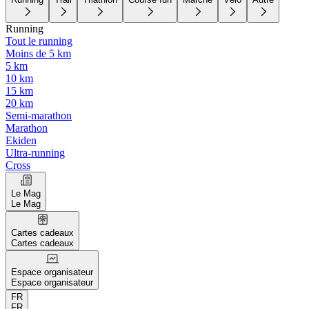
Running
Tout le running
Moins de 5 km
5 km
10 km
15 km
20 km
Semi-marathon
Marathon
Ekiden
Ultra-running
Cross
Le Mag
Le Mag
Cartes cadeaux
Cartes cadeaux
Espace organisateur
Espace organisateur
FR
FR