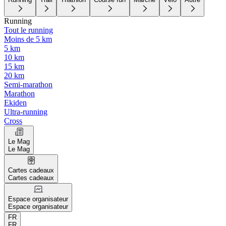
Running
Tout le running
Moins de 5 km
5 km
10 km
15 km
20 km
Semi-marathon
Marathon
Ekiden
Ultra-running
Cross
Le Mag
Le Mag
Cartes cadeaux
Cartes cadeaux
Espace organisateur
Espace organisateur
FR
FR