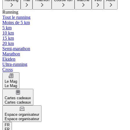
Running
Tout le running
Moins de 5 km
5 km
10 km
15 km
20 km
Semi-marathon
Marathon
Ekiden
Ultra-running
Cross
Le Mag
Le Mag
Cartes cadeaux
Cartes cadeaux
Espace organisateur
Espace organisateur
FR
FR