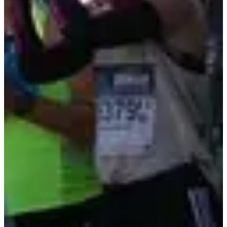
Les résultats de la dernière édition dispo' ci-dessous :
Résultats 2022
Limite de 600 participants ! La liste des participants est
ici
👈
Pour avoir un avant goût de l'événement, rien de mieux qu'une
vidéo !
Vidéo les foulées de Peyce
Attention : Une majoration de 5 € sera effectuée pour toutes
inscriptions sur place !
Fermeture des inscriptions : samedi 7 octobre 2023 à 23h59
Courses