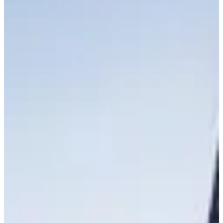
À propos
Courses
Localisation
Organisateur
oct.
8
Date
Dimanche 8 octobre 2023
Course terminée
Lieu
Lille
59 - Nord
Inscriptions
Ouverture le 8 août 2023
à 00:00
Fermeture le 8 octobre 2023
à 00:00
500 participants
en
2022