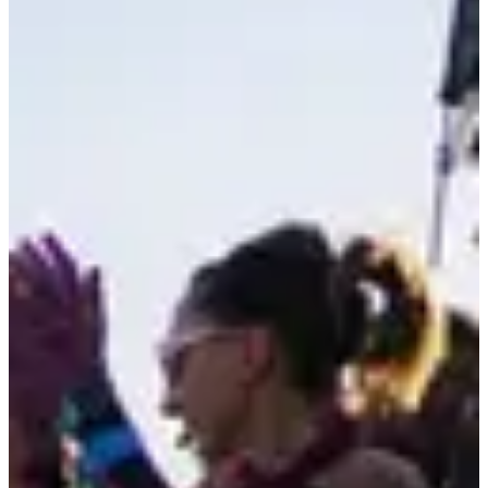
Une course pour tous ! C'est ton premier 5 km ? Tu souhaites battre
ton record sur 10 km ? Cette
course sur route dans le département du
Nord
est pour toi ! Au travers d'un parcours roulant, entre bitume et
chemins, tu découvriras le charme de l'agglomération lilloise. Un
départ depuis la place de la République, en passant par le quartier
Vauban,
la Citadelle
, et une arrivée en fanfare à
Euratechnologies
où
groupes de musiques et foodtrucks te permettront de reprendre des
forces avec tes proches !
Envie de consulter les parcours ? c'est juste en dessous 👇
Course enfants 400 m
Course 5 km
Course 10 km
Une fois la ligne d'arrivée franchie, tu pourras profiter d'un
ravitaillement complet composé d'eau, jus de fruit, bananes, oranges,
gâteaux et barres chocolatées.