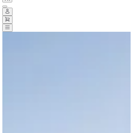
Toutes les courses
>
Vélo
>
Rando VTT
>
Les foulées de Peyce
Les foulées de Peyce
Course terminée
Enregistrer
Enregistrer
Partager
Partager
Voir toutes les photos
Voir toutes les photos
1 / 9