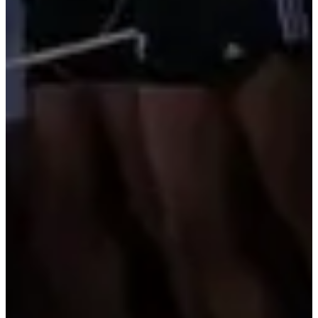
Tous
Running
Vélo
dim. 8 octobre 2023
Terminé
Course 5 km
5
km
09:00
Running
5 km
Inscriptions
Gratuit
·
Les inscriptions sont terminées
Plus d'info
Plus d'info
ven. 29 décembre 2023
Terminé