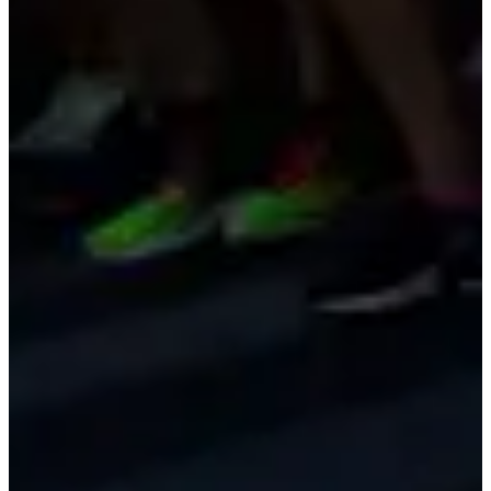
Course enfants 400 m
12-33
ans
Vélo
Rando Gravel
Inscriptions
Gratuit
·
Les inscriptions sont terminées
Plus d'info
Plus d'info
sam. 30 décembre 2023
Terminé
Course des As 10 km
Vélo
Rando VTT
Inscriptions
Gratuit
·
Les inscriptions sont terminées
Plus d'info