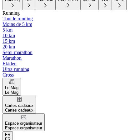
Running
Tout le running
Moins de 5 km
5 km
10 km
15 km
20 km
Semi-marathon
Marathon
Ekiden
Ultra-running
Cross
Le Mag
Le Mag
Cartes cadeaux
Cartes cadeaux
Espace organisateur
Espace organisateur
FR
FR