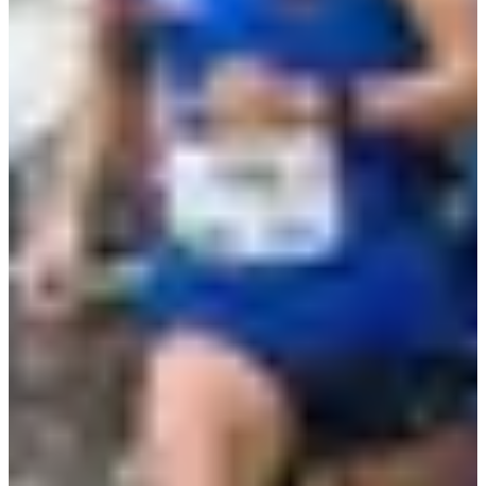
20 km
Inscriptions
17,00 €
S'inscrire
S'inscrire
Liste des inscrits
19 inscrits
Voir la liste
Voir la liste
Services inclus
Ravitaillements
Dossard
Infos pratiques