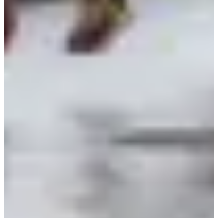
🏁 Arrivée
Sur le
terrain de football de Thorée-les-Pins
(identique au
départ)
💰 Inscriptions
Clôture des inscriptions :
jeudi 22 octobre à 20h
Inscription sur place :
+2 € (dans la limite des dossards
disponibles)
🧾 Conditions
À partir de la catégorie
cadet (né en 2010 et avant)
Licence FFA ou PPS obligatoire selon statut (majeur/mineur)
Dossard obligatoire visible pendant toute la course