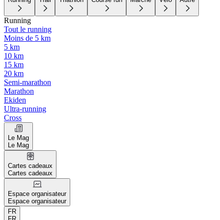
Running
Tout le running
Moins de 5 km
5 km
10 km
15 km
20 km
Semi-marathon
Marathon
Ekiden
Ultra-running
Cross
Le Mag
Le Mag
Cartes cadeaux
Cartes cadeaux
Espace organisateur
Espace organisateur
FR
FR