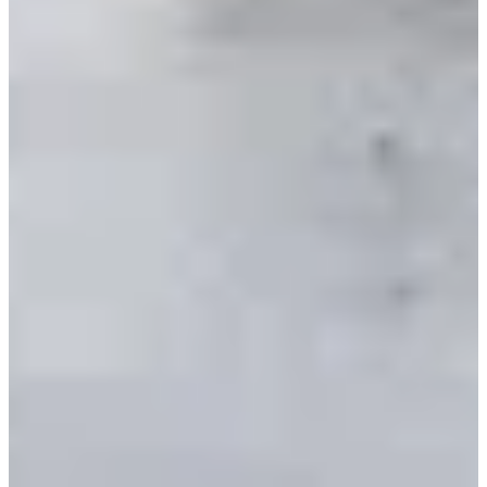
🏃‍♂️ Ravitaillements
1 ravitaillement
mi-parcours (19,2 km – km 9)
1 ravitaillement
à l’arrivée (les deux courses)
♿ Handisport
Fauteuil non adapté
Joëlettes autorisées
Chronométreur