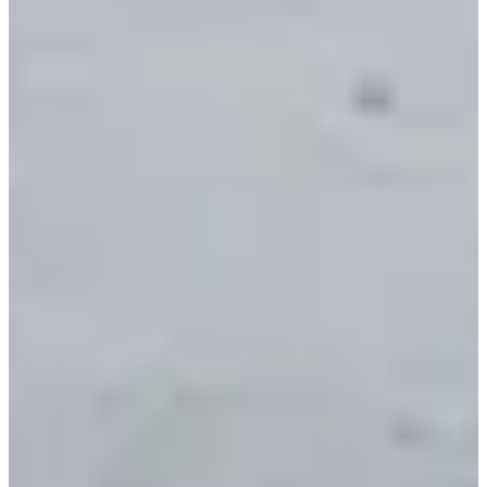
Chronoplace
Voir le site web
Choisir une Course
La route des Pins 6,8 KM
Inscriptions ouvertes
12,00 €
S'inscrire
S'inscrire
La route des Pins 19,2 KM
Inscriptions ouvertes