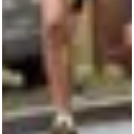
📍 Lieu
Terrain de football de Thorée-les-Pins (72800)
📦 Retrait des dossards
Retrait :
à partir de 7h45
, dimanche 25 octobre
Lieu : terrain de football
🏁 Courses proposées
19,2 km
(semi-trail nature / route – 19,1 km annoncé)
6,8 km
(chemins pédestres et route)
⏰ Départs
19,2 km :
9h45
(terrain de football)
6,8 km :
10h15
(terrain de football)