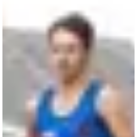
Courses
dim. 25 octobre 2026
La route des Pins 6,8 KM
6.8
km
>15
ans
10:15
Running
5 km
Inscriptions
12,00 €
S'inscrire
S'inscrire
La route des Pins 19,2 KM
19.2
km
>15
ans
09:45
Running