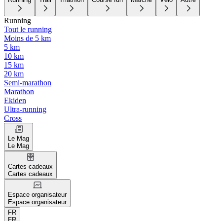
Running
Tout le running
Moins de 5 km
5 km
10 km
15 km
20 km
Semi-marathon
Marathon
Ekiden
Ultra-running
Cross
Le Mag
Le Mag
Cartes cadeaux
Cartes cadeaux
Espace organisateur
Espace organisateur
FR
FR