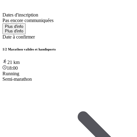
Dates d'inscription
Pas encore communiquées
Plus d'info
Plus d'info
Date à confirmer
1/2 Marathon valides et handisports
21
km
18:00
Running
Semi-marathon