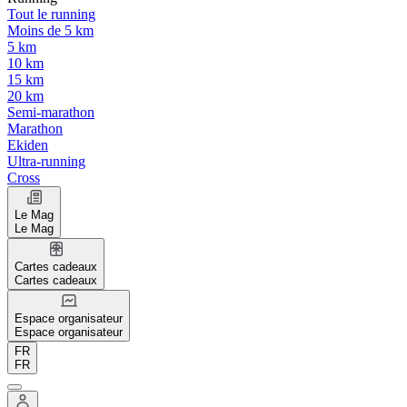
Tout le running
Moins de 5 km
5 km
10 km
15 km
20 km
Semi-marathon
Marathon
Ekiden
Ultra-running
Cross
Le Mag
Le Mag
Cartes cadeaux
Cartes cadeaux
Espace organisateur
Espace organisateur
FR
FR