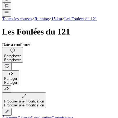
Toutes les courses
>
Running
>
15 km
>
Les Foulées du 121
Les Foulées du 121
Date à confirmer
Enregistrer
Enregistrer
Partager
Partager
Proposer une modification
Proposer une modification
À propos
Courses
Localisation
Organisateur