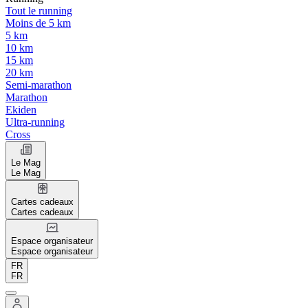
Tout le running
Moins de 5 km
5 km
10 km
15 km
20 km
Semi-marathon
Marathon
Ekiden
Ultra-running
Cross
Le Mag
Le Mag
Cartes cadeaux
Cartes cadeaux
Espace organisateur
Espace organisateur
FR
FR