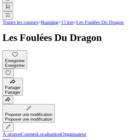
Toutes les courses
>
Running
>
15 km
>
Les Foulées Du Dragon
Les Foulées Du Dragon
Enregistrer
Enregistrer
Partager
Partager
Proposer une modification
Proposer une modification
À propos
Courses
Localisation
Organisateur
nov.