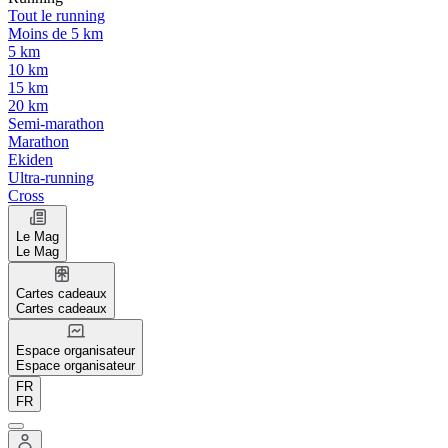
Tout le running
Moins de 5 km
5 km
10 km
15 km
20 km
Semi-marathon
Marathon
Ekiden
Ultra-running
Cross
Le Mag
Le Mag
Cartes cadeaux
Cartes cadeaux
Espace organisateur
Espace organisateur
FR
FR