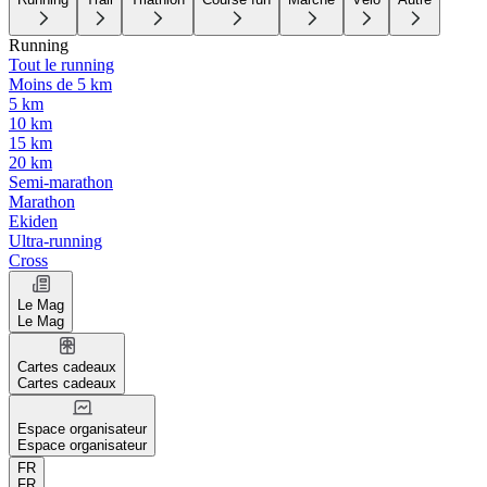
Running
Tout le running
Moins de 5 km
5 km
10 km
15 km
20 km
Semi-marathon
Marathon
Ekiden
Ultra-running
Cross
Le Mag
Le Mag
Cartes cadeaux
Cartes cadeaux
Espace organisateur
Espace organisateur
FR
FR