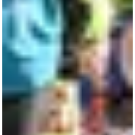
Dates d'inscription
Pas encore communiquées
Plus d'info
Plus d'info
Date à confirmer
Poussins (2015-2016)
1.4
km
10:45
Running
Moins de 5 km