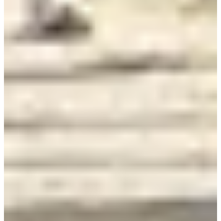
Dates d'inscription
Pas encore communiquées
Plus d'info
Plus d'info
Date à confirmer
Baby (2020 et +)
0.6
km
10:45
Running
Moins de 5 km