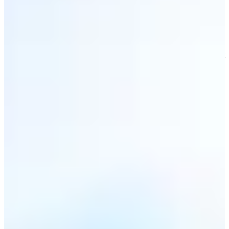
Des courses jeunes sur boucle, de la Baby Athlé jusqu’aux
Benjamins, de 400 m à 1 600 m ;
Une marche de 5 km non chronométrée pour ceux qui veulent
participer sans regarder la montre ;
Un ravitaillement complet à l’arrivée et des points eau pendant
la course ;
Un événement limité à 1000 participants, pas plus, pas moins.
Focus parcours :
Ici, tu cours sur route fermée. Pas de détour, pas de surprise inutile.
Le tracé est borné chaque kilomètre, tu sais exactement où tu mets
les pieds… et où tu en es dans ta bataille intérieure.
Le 5 km te pousse à courir vite et propre, le 10 km t’oblige à trouver
le bon tempo, le semi te demande du sang-froid et de la régularité.
23, 47 ou 99 mètres de D+ : ce n’est pas la montagne, mais c’est