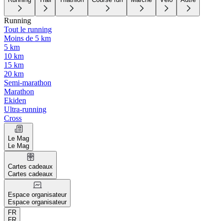
Running
Tout le running
Moins de 5 km
5 km
10 km
15 km
20 km
Semi-marathon
Marathon
Ekiden
Ultra-running
Cross
Le Mag
Le Mag
Cartes cadeaux
Cartes cadeaux
Espace organisateur
Espace organisateur
FR
FR