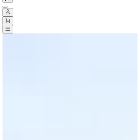
Toutes les courses
>
Running
>
Semi-marathon
>
Les foulées du
roumois
Les foulées du roumois
Date à confirmer
Enregistrer
Enregistrer
Partager
Partager
Voir toutes les photos
Voir toutes les photos