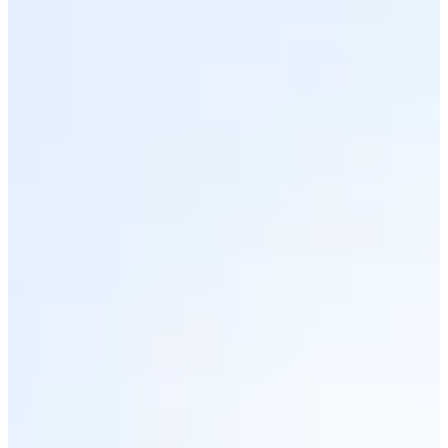
1 / 5
À propos
Courses
Localisation
Organisateur
Chronométreur
mai
?
Date
Mai 2027
Date à confirmer
Lieu
Bosroumois
27 - Eure
Direction Bosroumois pour les Foulées du Roumois. Ici, pas de
poudre aux yeux : juste de la course propre, efficace, et une
ambiance qui sent bon le dossard bien accroché.
Ce que tu vas trouver sur place :
Trois formats chronométrés :
5 km
,
10 km
et
semi-marathon
de 21,1 km
;