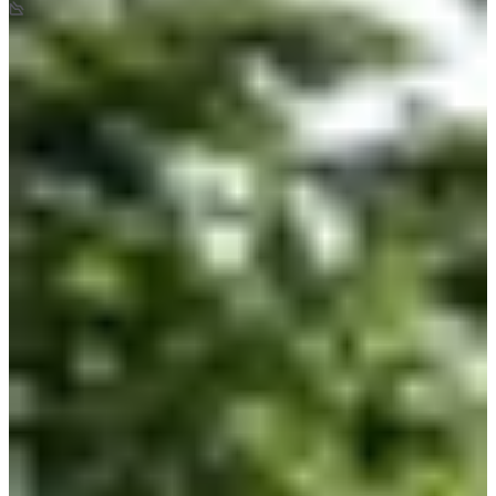
-50
m
09:45
Running
10 km