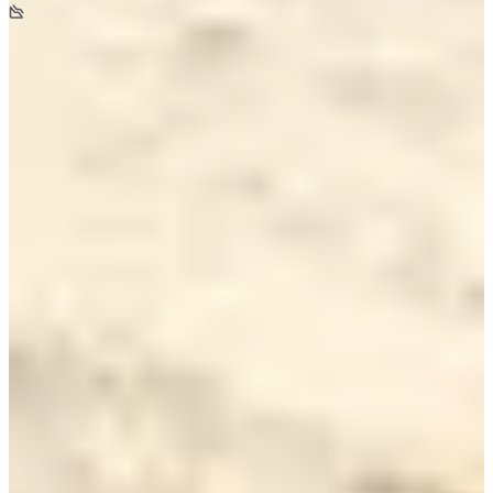
-25
m
10:00
Marche
Randonnée pédestre