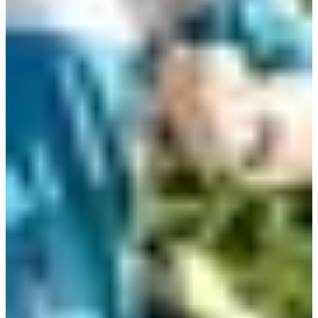
1.8
km
10:45
Running
Moins de 5 km