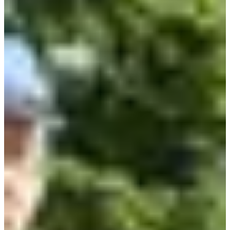
Dates d'inscription
Pas encore communiquées
Plus d'info
Plus d'info
Date à confirmer
5 km
5
km
+25
m
10:00
Running
5 km