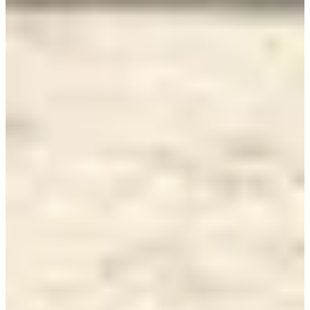
Dates d'inscription
Pas encore communiquées
Plus d'info
Plus d'info
Date à confirmer
Marche ( sans classement ni chronométrage )
5
km
+25
m