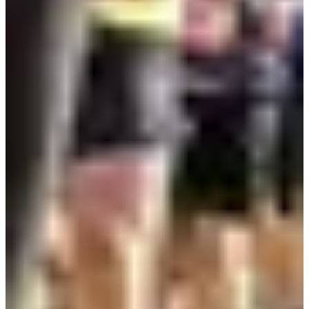
Dates d'inscription
Pas encore communiquées
Plus d'info
Plus d'info
Date à confirmer
Eveil (2017-2019)
1
km