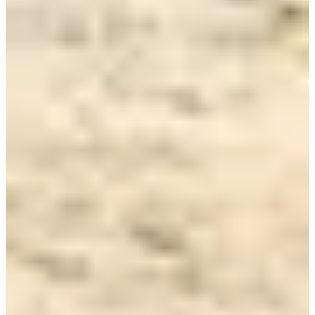
Dates d'inscription
Pas encore communiquées
Plus d'info
Plus d'info
Organisateur
Normandie Sport Evenement
Voir la page Facebook
Chronométreur