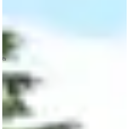
Tous
Running
Marche
mai 2027
Date à confirmer
Semi-marathon
21.1
km
+99
m
-99
m
09:30
Running
Semi-marathon