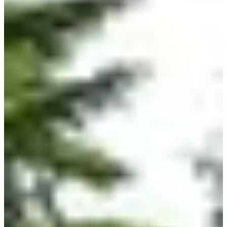
Dates d'inscription
Pas encore communiquées
Plus d'info
Plus d'info
Date à confirmer
10 km
10
km
+50
m