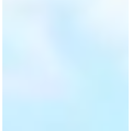
largement suffisant pour sentir passer chaque relance.
Et sur le semi, pas de freestyle côté chrono : barrière horaire au km
15,9 (1h45) et 2h30 max pour boucler. Ici, tu viens avec un plan. Et
tu le respectes.
3 (très) bonnes raisons de participer :
Te tester sur un semi accessible mais exigeant, calibré pour
courir juste ;
Partager la ligne de départ avec des coureurs de tous âges, des
tout-petits aux plus acharnés ;
Ramener ta médaille finisher (si tu l’as prise à l’inscription) et
la poser bien en évidence chez toi.
Courses