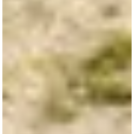
Choisir une Course
Semi-marathon
Date à confirmer
Plus d'info
Plus d'info
10 km
Date à confirmer
Plus d'info
Plus d'info
5 km
Date à confirmer
Plus d'info
Plus d'info
Benjamin (2013-2014)
Date à confirmer
Plus d'info
Plus d'info
Poussins (2015-2016)
Date à confirmer
Plus d'info
Plus d'info
Eveil (2017-2019)
Date à confirmer
Plus d'info
Plus d'info
Baby (2020 et +)
Date à confirmer
Plus d'info
Plus d'info
Marche ( sans classement ni chronométrage )
Date à confirmer
Plus d'info