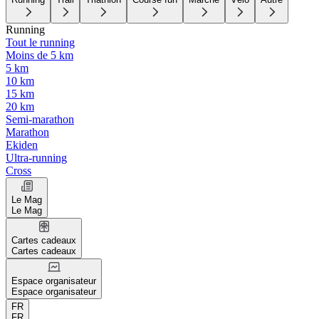
Running
Tout le running
Moins de 5 km
5 km
10 km
15 km
20 km
Semi-marathon
Marathon
Ekiden
Ultra-running
Cross
Le Mag
Le Mag
Cartes cadeaux
Cartes cadeaux
Espace organisateur
Espace organisateur
FR
FR