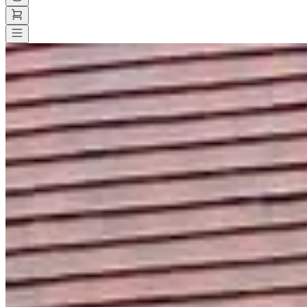
Toutes les courses
>
Running
>
10 km
>
Les foulées du Vexin
Les foulées du Vexin
Date à confirmer
Enregistrer
Enregistrer
Partager
Partager
Voir toutes les photos
Voir toutes les photos
1 / 6
À propos
Courses
Localisation
Organisateur
mai