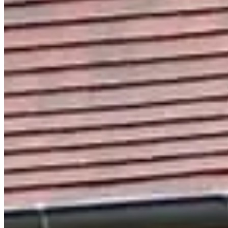
?
Date
Mai 2027
Date à confirmer
Lieu
Vexin-sur-Epte
27 - Eure
Viens participer à la 3ème édition de cette
course sur route dans l'Eure
courir une ou deux boucles de 5,5 km. Les départs seront lancés depu
Découvre les parcours ci-dessous :
Course 5,5 km
Course 11 km
Des postes de ravitaillements seront à ta disposition au km 2,5, km 5 a
Les résultats de l'édition 2023 sont disponibles ci-dessous 👇 :