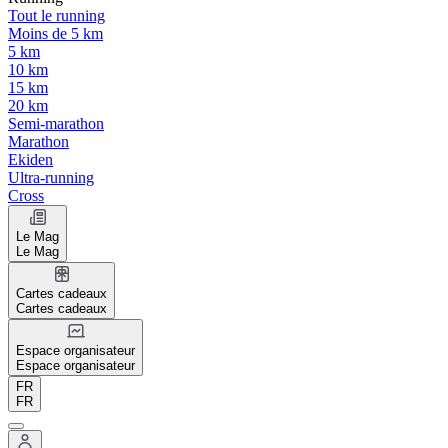
Tout le running
Moins de 5 km
5 km
10 km
15 km
20 km
Semi-marathon
Marathon
Ekiden
Ultra-running
Cross
Le Mag
Le Mag
Cartes cadeaux
Cartes cadeaux
Espace organisateur
Espace organisateur
FR
FR