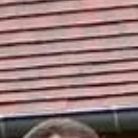
à Tourny ! L'année dernière l'événement a ressemblé 170 compétiteurs
is
la halle
. On compte sur toi cette année ! 😉
insi qu'à l'arrivée de chaque course.