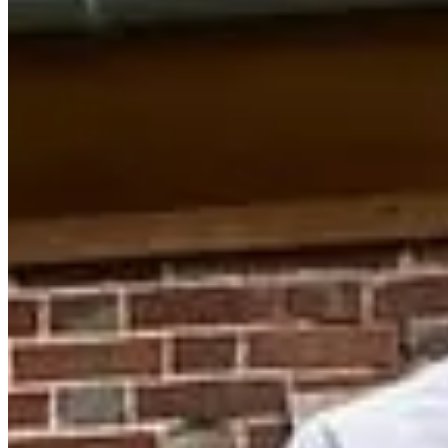
Résultats 2023
(112 arrivants)
Pour consulter la liste des inscrits
clique ici
👈 !
Limite de participants sur le 5,5 km : 100 inscrits
Limite de participants sur le 11 km : 150 inscrits
Attention : Une majoration de 4 € sera appliquée pour toutes inscriptio
Fermeture des inscriptions : dimanche 7 mai à 20h00
Courses
mai 2027