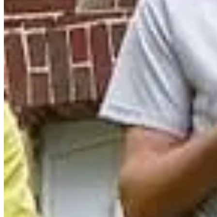
Date à confirmer
Course 11 km
11
km
+74
m
Running
10 km