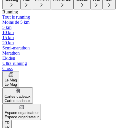
Running
Tout le running
Moins de 5 km
5 km
10 km
15 km
20 km
Semi-marathon
Marathon
Ekiden
Ultra-running
Cross
Le Mag
Le Mag
Cartes cadeaux
Cartes cadeaux
Espace organisateur
Espace organisateur
FR
FR