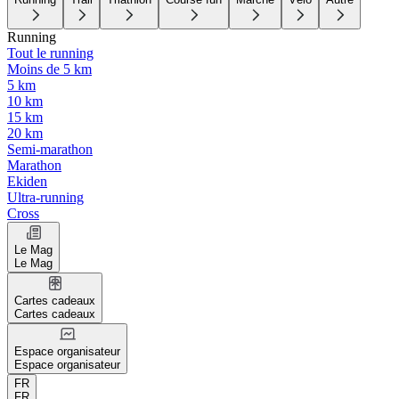
Running
Tout le running
Moins de 5 km
5 km
10 km
15 km
20 km
Semi-marathon
Marathon
Ekiden
Ultra-running
Cross
Le Mag
Le Mag
Cartes cadeaux
Cartes cadeaux
Espace organisateur
Espace organisateur
FR
FR