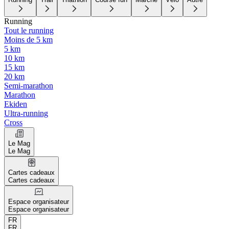
Running
Tout le running
Moins de 5 km
5 km
10 km
15 km
20 km
Semi-marathon
Marathon
Ekiden
Ultra-running
Cross
Le Mag
Le Mag
Cartes cadeaux
Cartes cadeaux
Espace organisateur
Espace organisateur
FR
FR