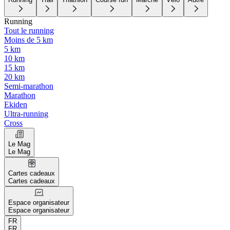
Running
Tout le running
Moins de 5 km
5 km
10 km
15 km
20 km
Semi-marathon
Marathon
Ekiden
Ultra-running
Cross
Le Mag
Le Mag
Cartes cadeaux
Cartes cadeaux
Espace organisateur
Espace organisateur
FR
FR