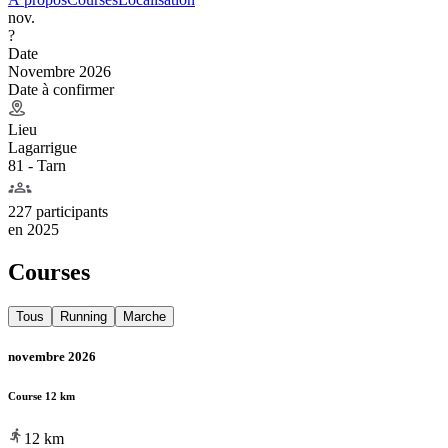
nov.
?
Date
Novembre 2026
Date à confirmer
Lieu
Lagarrigue
81 - Tarn
227 participants
en
2025
Courses
Tous
Running
Marche
novembre 2026
Course 12 km
12
km