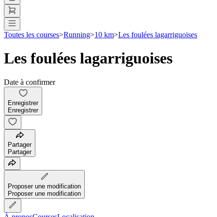
Toutes les courses
>
Running
>
10 km
>
Les foulées lagarriguoises
Les foulées lagarriguoises
Date à confirmer
Enregistrer
Enregistrer
Partager
Partager
Proposer une modification
Proposer une modification
À propos
Courses
Localisation