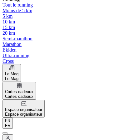
Tout le running
Moins de 5 km
5 km
10 km
15 km
20 km
Semi-marathon
Marathon
Ekiden
Ultra-running
Cross
Le Mag
Le Mag
Cartes cadeaux
Cartes cadeaux
Espace organisateur
Espace organisateur
FR
FR