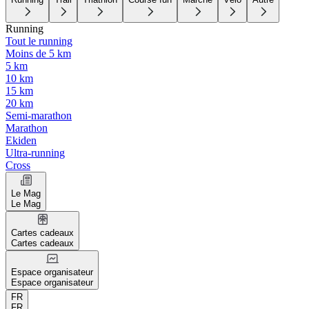
Running
Tout le running
Moins de 5 km
5 km
10 km
15 km
20 km
Semi-marathon
Marathon
Ekiden
Ultra-running
Cross
Le Mag
Le Mag
Cartes cadeaux
Cartes cadeaux
Espace organisateur
Espace organisateur
FR
FR