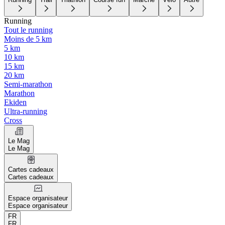
Running
Tout le running
Moins de 5 km
5 km
10 km
15 km
20 km
Semi-marathon
Marathon
Ekiden
Ultra-running
Cross
Le Mag
Le Mag
Cartes cadeaux
Cartes cadeaux
Espace organisateur
Espace organisateur
FR
FR