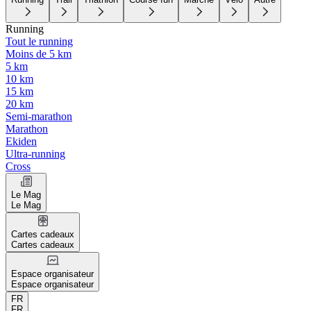
Running
Tout le running
Moins de 5 km
5 km
10 km
15 km
20 km
Semi-marathon
Marathon
Ekiden
Ultra-running
Cross
Le Mag
Le Mag
Cartes cadeaux
Cartes cadeaux
Espace organisateur
Espace organisateur
FR
FR