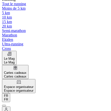
Tout le running
Moins de 5 km
5 km
10 km
15 km
20 km
Semi-marathon
Marathon
Ekiden
Ultra-running
Cross
Le Mag
Le Mag
Cartes cadeaux
Cartes cadeaux
Espace organisateur
Espace organisateur
FR
FR