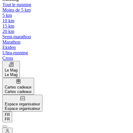
Tout le running
Moins de 5 km
5 km
10 km
15 km
20 km
Semi-marathon
Marathon
Ekiden
Ultra-running
Cross
Le Mag
Le Mag
Cartes cadeaux
Cartes cadeaux
Espace organisateur
Espace organisateur
FR
FR