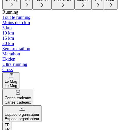
Running
Tout le running
Moins de 5 km
5 km
10 km
15 km
20 km
Semi-marathon
Marathon
Ekiden
Ultra-running
Cross
Le Mag
Le Mag
Cartes cadeaux
Cartes cadeaux
Espace organisateur
Espace organisateur
FR
FR