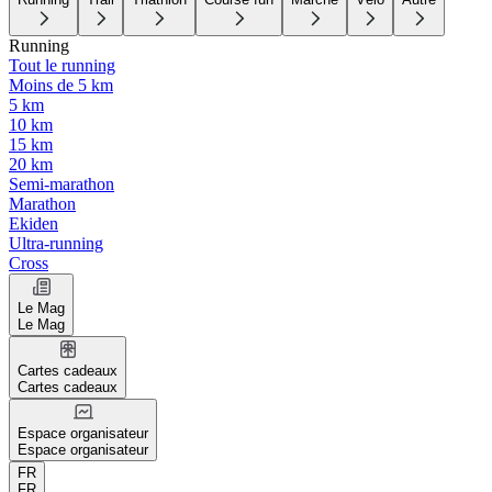
Running
Tout le running
Moins de 5 km
5 km
10 km
15 km
20 km
Semi-marathon
Marathon
Ekiden
Ultra-running
Cross
Le Mag
Le Mag
Cartes cadeaux
Cartes cadeaux
Espace organisateur
Espace organisateur
FR
FR