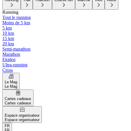
Running
Tout le running
Moins de 5 km
5 km
10 km
15 km
20 km
Semi-marathon
Marathon
Ekiden
Ultra-running
Cross
Le Mag
Le Mag
Cartes cadeaux
Cartes cadeaux
Espace organisateur
Espace organisateur
FR
FR