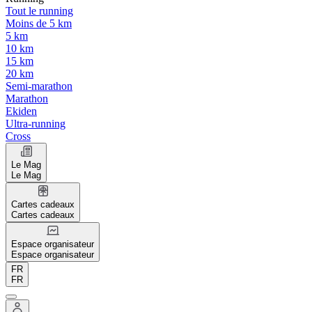
Tout le running
Moins de 5 km
5 km
10 km
15 km
20 km
Semi-marathon
Marathon
Ekiden
Ultra-running
Cross
Le Mag
Le Mag
Cartes cadeaux
Cartes cadeaux
Espace organisateur
Espace organisateur
FR
FR