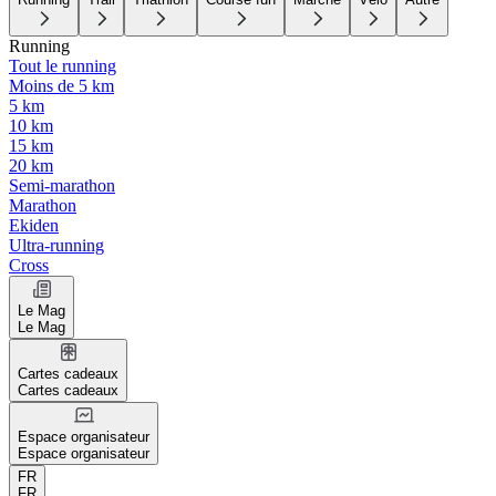
Running
Tout le running
Moins de 5 km
5 km
10 km
15 km
20 km
Semi-marathon
Marathon
Ekiden
Ultra-running
Cross
Le Mag
Le Mag
Cartes cadeaux
Cartes cadeaux
Espace organisateur
Espace organisateur
FR
FR