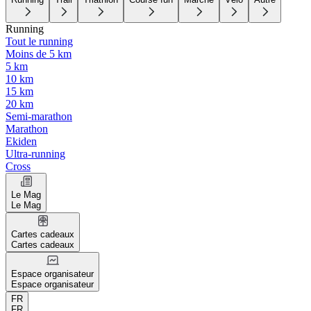
Running
Tout le running
Moins de 5 km
5 km
10 km
15 km
20 km
Semi-marathon
Marathon
Ekiden
Ultra-running
Cross
Le Mag
Le Mag
Cartes cadeaux
Cartes cadeaux
Espace organisateur
Espace organisateur
FR
FR