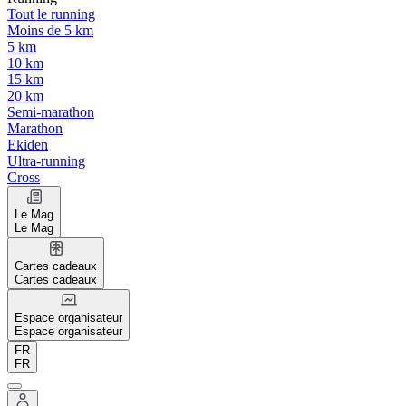
Tout le running
Moins de 5 km
5 km
10 km
15 km
20 km
Semi-marathon
Marathon
Ekiden
Ultra-running
Cross
Le Mag
Le Mag
Cartes cadeaux
Cartes cadeaux
Espace organisateur
Espace organisateur
FR
FR