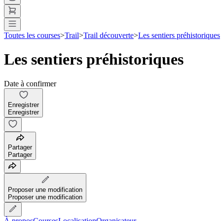
Toutes les courses
>
Trail
>
Trail découverte
>
Les sentiers préhistoriques
Les sentiers préhistoriques
Date à confirmer
Enregistrer
Enregistrer
Partager
Partager
Proposer une modification
Proposer une modification
À propos
Courses
Localisation
Organisateur