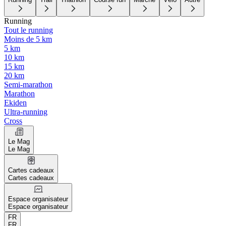
Running
Tout le running
Moins de 5 km
5 km
10 km
15 km
20 km
Semi-marathon
Marathon
Ekiden
Ultra-running
Cross
Le Mag
Le Mag
Cartes cadeaux
Cartes cadeaux
Espace organisateur
Espace organisateur
FR
FR