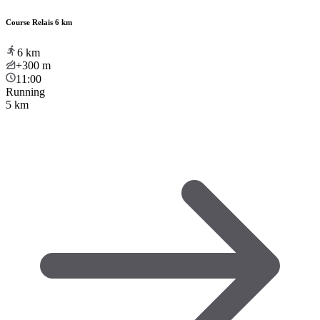
Course Relais 6 km
6
km
+300
m
11:00
Running
5 km