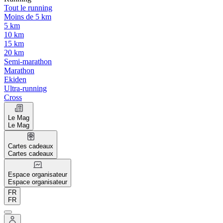
Tout le running
Moins de 5 km
5 km
10 km
15 km
20 km
Semi-marathon
Marathon
Ekiden
Ultra-running
Cross
Le Mag
Le Mag
Cartes cadeaux
Cartes cadeaux
Espace organisateur
Espace organisateur
FR
FR