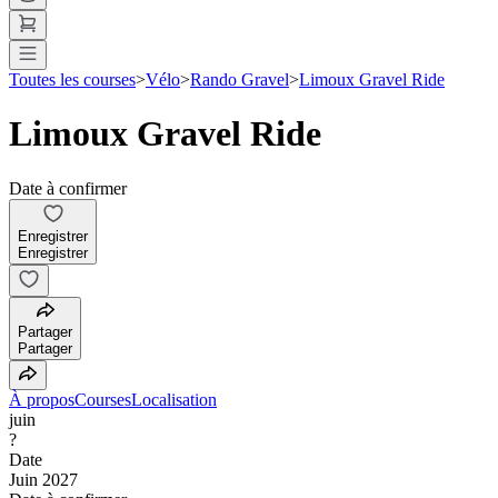
Toutes les courses
>
Vélo
>
Rando Gravel
>
Limoux Gravel Ride
Limoux Gravel Ride
Date à confirmer
Enregistrer
Enregistrer
Partager
Partager
À propos
Courses
Localisation
juin
?
Date
Juin 2027