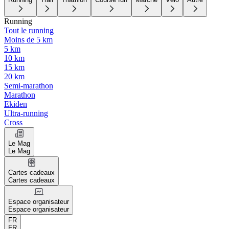
Running
Tout le running
Moins de 5 km
5 km
10 km
15 km
20 km
Semi-marathon
Marathon
Ekiden
Ultra-running
Cross
Le Mag
Le Mag
Cartes cadeaux
Cartes cadeaux
Espace organisateur
Espace organisateur
FR
FR