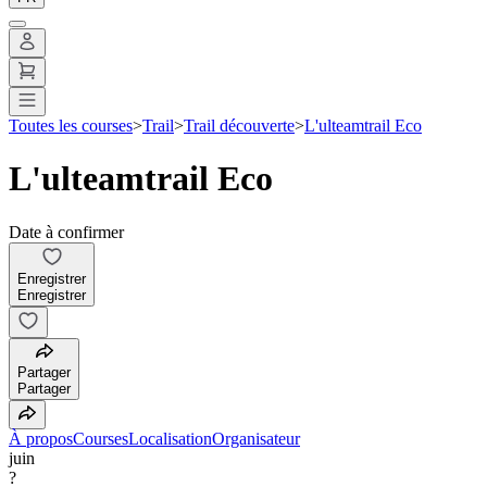
Toutes les courses
>
Trail
>
Trail découverte
>
L'ulteamtrail Eco
L'ulteamtrail Eco
Date à confirmer
Enregistrer
Enregistrer
Partager
Partager
À propos
Courses
Localisation
Organisateur
juin
?