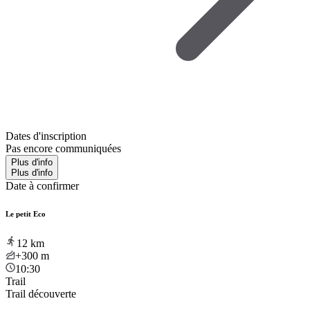
Dates d'inscription
Pas encore communiquées
Plus d'info
Plus d'info
Date à confirmer
Le petit Eco
12
km
+300
m
10:30
Trail
Trail découverte