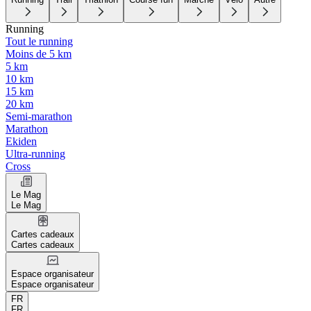
Running
Tout le running
Moins de 5 km
5 km
10 km
15 km
20 km
Semi-marathon
Marathon
Ekiden
Ultra-running
Cross
Le Mag
Le Mag
Cartes cadeaux
Cartes cadeaux
Espace organisateur
Espace organisateur
FR
FR