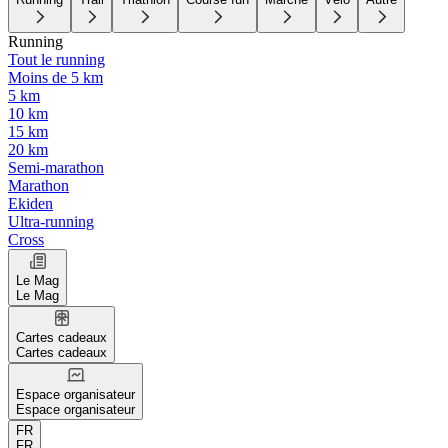
Running
Tout le running
Moins de 5 km
5 km
10 km
15 km
20 km
Semi-marathon
Marathon
Ekiden
Ultra-running
Cross
Le Mag
Le Mag
Cartes cadeaux
Cartes cadeaux
Espace organisateur
Espace organisateur
FR
FR