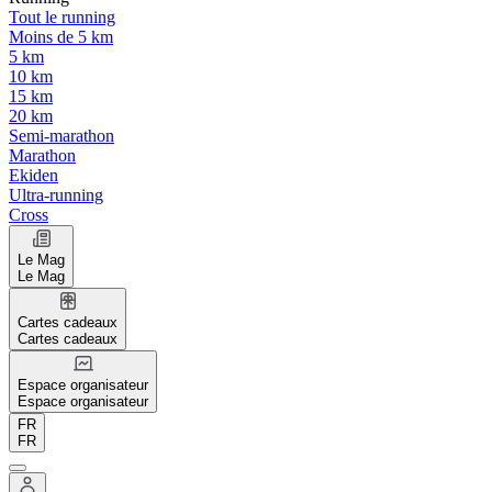
Tout le running
Moins de 5 km
5 km
10 km
15 km
20 km
Semi-marathon
Marathon
Ekiden
Ultra-running
Cross
Le Mag
Le Mag
Cartes cadeaux
Cartes cadeaux
Espace organisateur
Espace organisateur
FR
FR