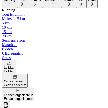
Running
Tout le running
Moins de 5 km
5 km
10 km
15 km
20 km
Semi-marathon
Marathon
Ekiden
Ultra-running
Cross
Le Mag
Le Mag
Cartes cadeaux
Cartes cadeaux
Espace organisateur
Espace organisateur
FR
FR