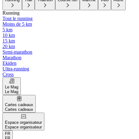
Running
Tout le running
Moins de 5 km
5 km
10 km
15 km
20 km
Semi-marathon
Marathon
Ekiden
Ultra-running
Cross
Le Mag
Le Mag
Cartes cadeaux
Cartes cadeaux
Espace organisateur
Espace organisateur
FR
FR