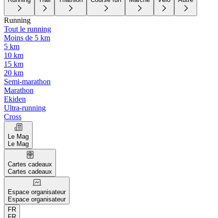
Running
Tout le running
Moins de 5 km
5 km
10 km
15 km
20 km
Semi-marathon
Marathon
Ekiden
Ultra-running
Cross
Le Mag
Le Mag
Cartes cadeaux
Cartes cadeaux
Espace organisateur
Espace organisateur
FR
FR