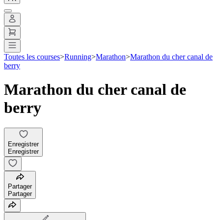
Toutes les courses
>
Running
>
Marathon
>
Marathon du cher canal de
berry
Marathon du cher canal de
berry
Enregistrer
Enregistrer
Partager
Partager