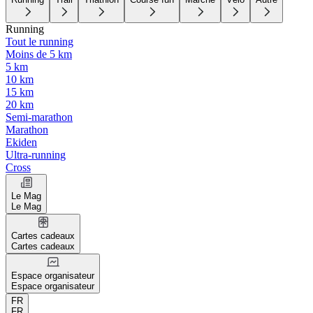
Running
Tout le running
Moins de 5 km
5 km
10 km
15 km
20 km
Semi-marathon
Marathon
Ekiden
Ultra-running
Cross
Le Mag
Le Mag
Cartes cadeaux
Cartes cadeaux
Espace organisateur
Espace organisateur
FR
FR