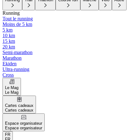
Running
Tout le running
Moins de 5 km
5 km
10 km
15 km
20 km
Semi-marathon
Marathon
Ekiden
Ultra-running
Cross
Le Mag
Le Mag
Cartes cadeaux
Cartes cadeaux
Espace organisateur
Espace organisateur
FR
FR