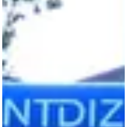
juin 2027
Date à confirmer
Challenge Entreprises (1 équipe duo + 1 équipe quatuor)
42.195
km
07:30
Running
Marathon