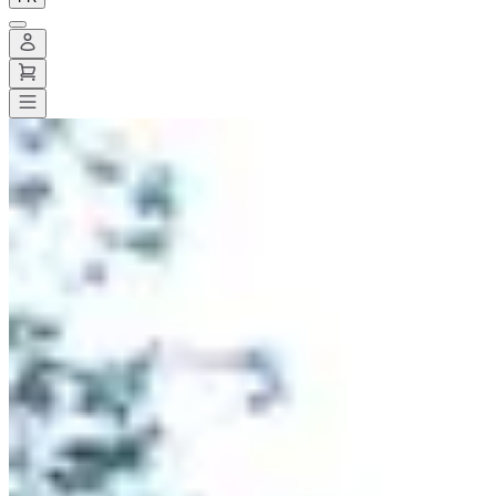
Toutes les courses
>
Running
>
Marathon
>
Marathon du Lac du Der
Marathon du Lac du Der
Date à confirmer
Enregistrer
Enregistrer
Partager
Partager
Proposer une modification
Proposer une modification