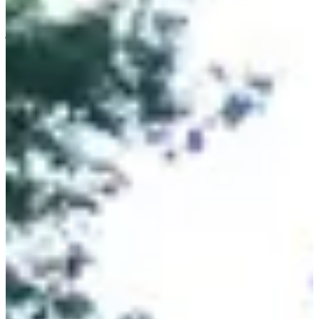
animations proposées sur le parcours et les encouragements des
spectateurs. 🥳 Que tu sois un coureur confirmé ou que tu cherches
juste un nouveau défi, ce marathon est fait pour toi !
Ravitaillements tous les 5 km et à l'arrivée pour permettre de te
désaltérer et reprendre des forces !
Pour t'accompagner dans la gestion et régulation du temps, des
meneurs d'allure seront à ta disposition en 3h15 / 3h30 / 3h45 / 4h /
4h30 / 5h.
Des navettes seront à ta disposition à Giffaumont, sur le parking du
port nautique. Elles te déposeront au centre-ville de Saint-Dizier,
Rue Godard Jeanson à quelques pas du lieu de départ de la course !
Plus d'info
ici
👈
Courses