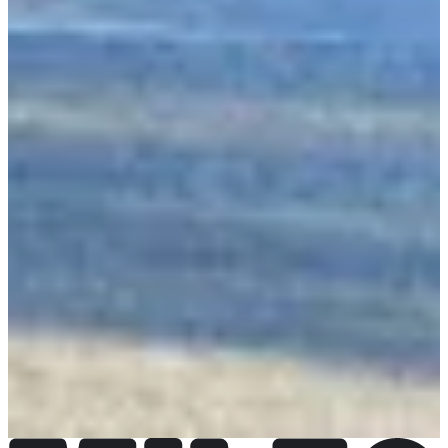
Organisateur
conroy
Voir le site web
Voir la page Facebook
J'ai des informations à jour
J'ai des informations à jour
Choisir une Course
Challenge Entreprises (1 équipe duo + 1 équipe quatuor)
Date à
confirmer
Plus d'info
Plus d'info
Marathon duo
Date à confirmer
Plus d'info
Plus d'info
Marathon quatuor
Date à confirmer
Plus d'info
Plus d'info
Marathon solo
Date à confirmer
Plus d'info
Plus d'info