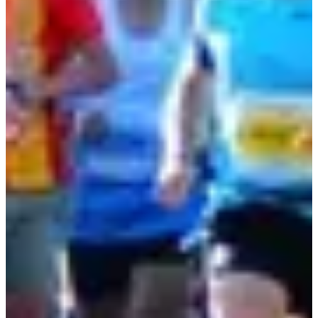
Plus d'info
Date à confirmer
Marathon quatuor
42.195
km
07:30
Running
Marathon