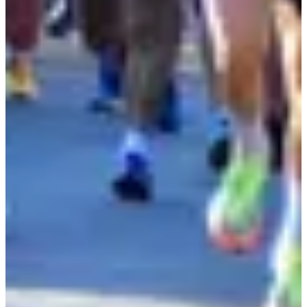
Dates d'inscription
Pas encore communiquées
Plus d'info
Plus d'info
Date à confirmer
Marathon solo
42.195
km
07:30
Running
Marathon