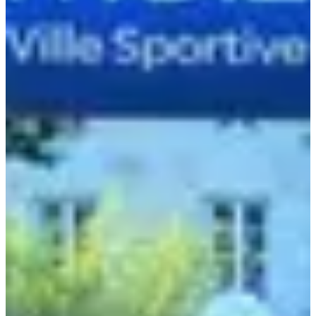
Dates d'inscription
Pas encore communiquées
Plus d'info
Plus d'info
Date à confirmer
Marathon duo
42.195
km
07:30
Running
Marathon