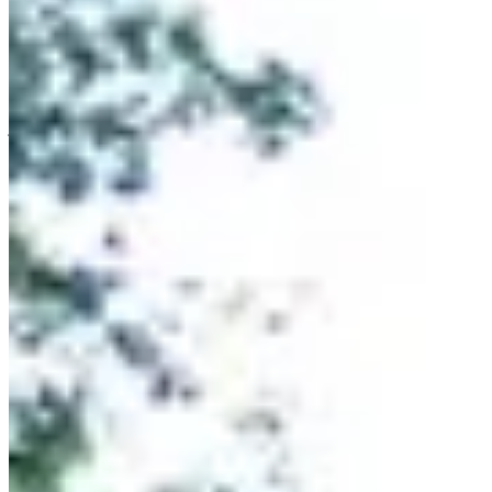
Voir toutes les photos
Voir toutes les photos
1 / 9
À propos
Courses
Localisation
Organisateur
juin
?
Date
Juin 2027
Date à confirmer
Lieu
Saint-Dizier
51 - Marne
Tu cherches une aventure épique ? Alors ne manque pas le marathon
du Lac du Der ! Si tu veux tester tes limites et te mettre au défi, c'est
le moment ou jamais.
Le parcours roulant et varié de 42,195 km a été étalonné à la
méthode de la bicyclette calibrée. Tu commenceras en traversant les
digues du canal d'amenée avant d'arriver au Lac du Der, qui est juste
magnifique ! Tu vas faire le tour du lac en suivant la digue, jusqu'à
l'arrivée au port de Giffaumont-Champaubert. Tu vas adorer les