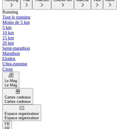
Running
Tout le running
Moins de 5 km
5 km
10 km
15 km
20 km
Semi-marathon
Marathon
Ekiden
Ultra-running
Cross
Le Mag
Le Mag
Cartes cadeaux
Cartes cadeaux
Espace organisateur
Espace organisateur
FR
FR