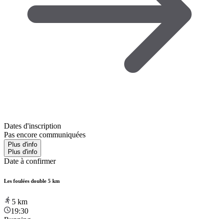
Dates d'inscription
Pas encore communiquées
Plus d'info
Plus d'info
Date à confirmer
Les foulées double 5 km
5
km
19:30