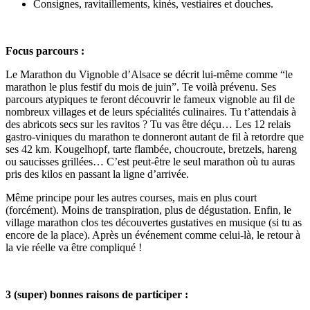
Consignes, ravitaillements, kinés, vestiaires et douches.
Focus parcours :
Le Marathon du Vignoble d’Alsace se décrit lui-même comme “le
marathon le plus festif du mois de juin”. Te voilà prévenu. Ses
parcours atypiques te feront découvrir le fameux vignoble au fil de
nombreux villages et de leurs spécialités culinaires. Tu t’attendais à
des abricots secs sur les ravitos ? Tu vas être déçu… Les 12 relais
gastro-viniques du marathon te donneront autant de fil à retordre que
ses 42 km. Kougelhopf, tarte flambée, choucroute, bretzels, hareng
ou saucisses grillées… C’est peut-être le seul marathon où tu auras
pris des kilos en passant la ligne d’arrivée.
Même principe pour les autres courses, mais en plus court
(forcément). Moins de transpiration, plus de dégustation. Enfin, le
village marathon clos tes découvertes gustatives en musique (si tu as
encore de la place). Après un événement comme celui-là, le retour à
la vie réelle va être compliqué !
3 (super) bonnes raisons de participer :